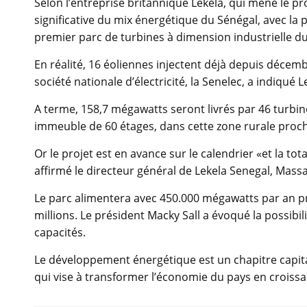
Selon l’entreprise britannique Lekela, qui mène le pro
significative du mix énergétique du Sénégal, avec la
premier parc de turbines à dimension industrielle du
En réalité, 16 éoliennes injectent déjà depuis décem
société nationale d’électricité, la Senelec, a indiqué L
A terme, 158,7 mégawatts seront livrés par 46 turbine
immeuble de 60 étages, dans cette zone rurale proche
Or le projet est en avance sur le calendrier «et la to
affirmé le directeur général de Lekela Senegal, Massa
Le parc alimentera avec 450.000 mégawatts par an pr
millions. Le président Macky Sall a évoqué la possi
capacités.
Le développement énergétique est un chapitre capita
qui vise à transformer l’économie du pays en croissan