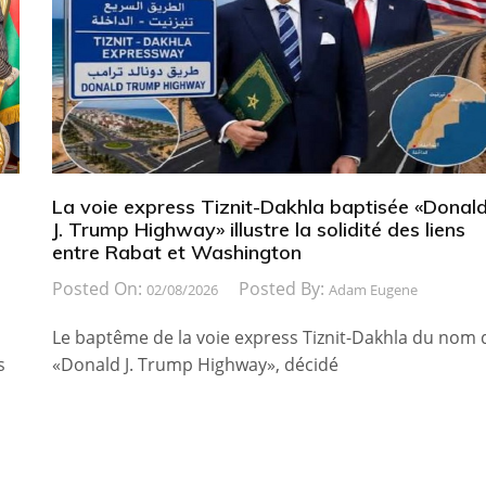
La voie express Tiznit-Dakhla baptisée «Donal
J. Trump Highway» illustre la solidité des liens
entre Rabat et Washington
Posted On:
Posted By:
02/08/2026
Adam Eugene
Le baptême de la voie express Tiznit-Dakhla du nom 
s
«Donald J. Trump Highway», décidé