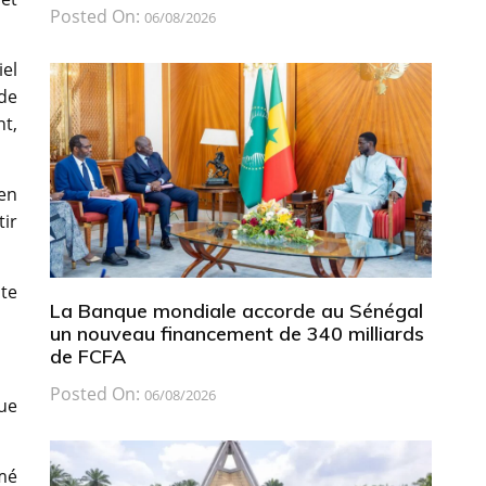
Posted On:
06/08/2026
el
 de
nt,
 en
tir
ote
La Banque mondiale accorde au Sénégal
un nouveau financement de 340 milliards
de FCFA
Posted On:
06/08/2026
ue
imé