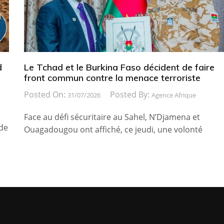
d
Le Tchad et le Burkina Faso décident de faire
front commun contre la menace terroriste
Posted On:
Posted By:
31/07/2026
Agence Afrique
Face au défi sécuritaire au Sahel, N’Djamena et
 de
Ouagadougou ont affiché, ce jeudi, une volonté