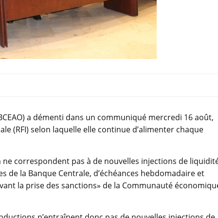
st (BCEAO) a démenti dans un communiqué mercredi 16 août,
le (RFI) selon laquelle elle continue d’alimenter chaque
ne correspondent pas à de nouvelles injections de liquidité
nces de la Banque Centrale, d’échéances hebdomadaire et
t avant la prise des sanctions» de la Communauté économiqu
onductions n’entraînent donc pas de nouvelles injections de