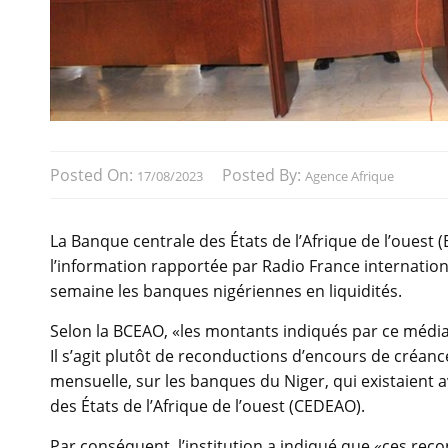
Posted On:
Posted By:
17/08/2023
Agence Afrique
La Banque centrale des États de l’Afrique de l’oue
l’information rapportée par Radio France internationa
semaine les banques nigériennes en liquidités.
Selon la BCEAO, «les montants indiqués par ce média 
Il s’agit plutôt de reconductions d’encours de créa
mensuelle, sur les banques du Niger, qui existaien
des États de l’Afrique de l’ouest (CEDEAO).
Par conséquent, l’institution a indiqué que «ces rec