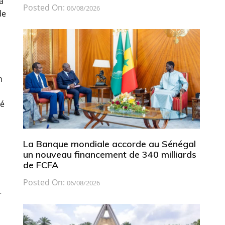
à
Posted On:
06/08/2026
de
n
té
La Banque mondiale accorde au Sénégal
un nouveau financement de 340 milliards
de FCFA
Posted On:
06/08/2026
r