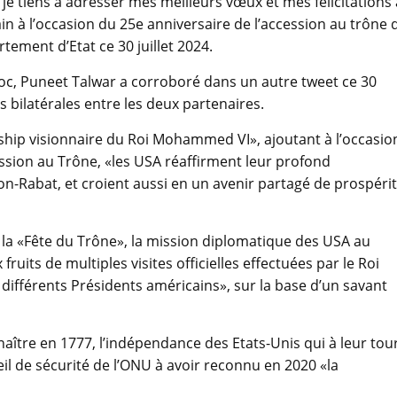
 tiens à adresser mes meilleurs vœux et mes félicitations 
 à l’occasion du 25e anniversaire de l’accession au trône 
ement d’Etat ce 30 juillet 2024.
, Puneet Talwar a corroboré dans un autre tweet ce 30
s bilatérales entre les deux partenaires.
ership visionnaire du Roi Mohammed VI», ajoutant à l’occasio
ssion au Trône, «les USA réaffirment leur profond
-Rabat, et croient aussi en un avenir partagé de prospéri
e la «Fête du Trône», la mission diplomatique des USA au
uits de multiples visites officielles effectuées par le Roi
ifférents Présidents américains», sur la base d’un savant
aître en 1777, l’indépendance des Etats-Unis qui à leur tou
 de sécurité de l’ONU à avoir reconnu en 2020 «la