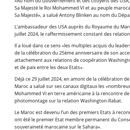
«Au nom du Gouvernement et des citoyens des USA, je
Sa Majesté le Roi Mohammed VI et au peuple marocain
Sa Majesté», a salué Antony Blinken au nom du Départ
L’ambassadeur des USA auprès du Royaume du Maroc
juillet 2024, le raffermissement constant des relation
Il a loué dans ce sens «les multiples acquis du lead
de la célébration du 25ème anniversaire de son acce
attachement aux relations de coopération Washington
et de paix entre les deux Etats».
Déjà ce 29 juillet 2024, en amont de la célébration d
Maroc a salué sur ses canaux digitaux les «nombreux fr
Mohammed VI en terre américaine à la rencontre de d
photomontage sur la relation Washington-Rabat.
Le Maroc est devenu l’un des premiers Etats à reconn
ont été le premier Etat membre permanent du Conseil
souveraineté marocaine sur le Sahara».