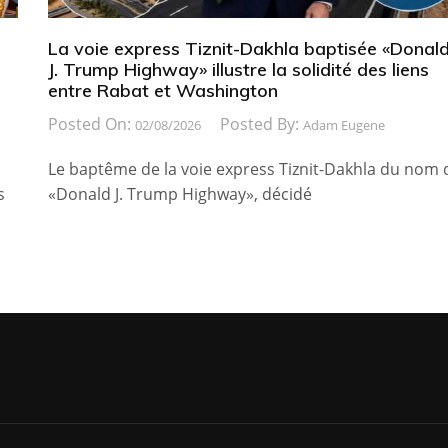
La voie express Tiznit-Dakhla baptisée «Donal
J. Trump Highway» illustre la solidité des liens
entre Rabat et Washington
Posted On:
Posted By:
02/08/2026
Adam Eugene
Le baptême de la voie express Tiznit-Dakhla du nom 
s
«Donald J. Trump Highway», décidé