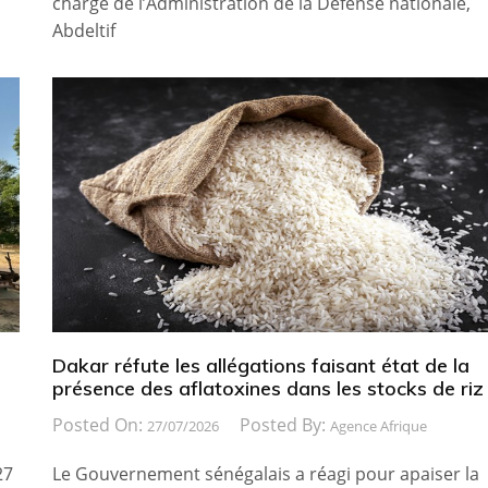
chargé de l’Administration de la Défense nationale,
Abdeltif
Dakar réfute les allégations faisant état de la
présence des aflatoxines dans les stocks de riz
Posted On:
Posted By:
27/07/2026
Agence Afrique
27
Le Gouvernement sénégalais a réagi pour apaiser la