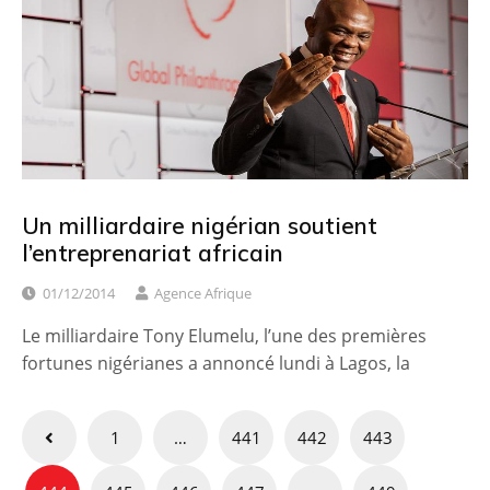
Un milliardaire nigérian soutient
l’entreprenariat africain
01/12/2014
Agence Afrique
Le milliardaire Tony Elumelu, l’une des premières
fortunes nigérianes a annoncé lundi à Lagos, la
Pagination
1
…
441
442
443
des