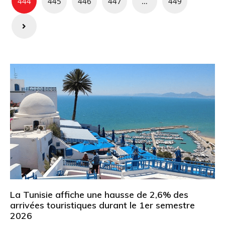
444
445
446
447
…
449
publications
La Tunisie affiche une hausse de 2,6% des
arrivées touristiques durant le 1er semestre
2026