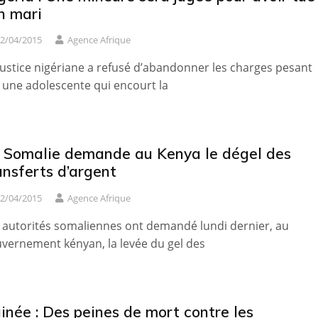
n mari
2/04/2015
Agence Afrique
justice nigériane a refusé d’abandonner les charges pesant
 une adolescente qui encourt la
 Somalie demande au Kenya le dégel des
ansferts d’argent
2/04/2015
Agence Afrique
 autorités somaliennes ont demandé lundi dernier, au
vernement kényan, la levée du gel des
inée : Des peines de mort contre les