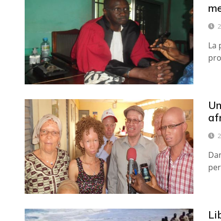
me
2
La 
pro
Un
af
2
Dan
per
Li