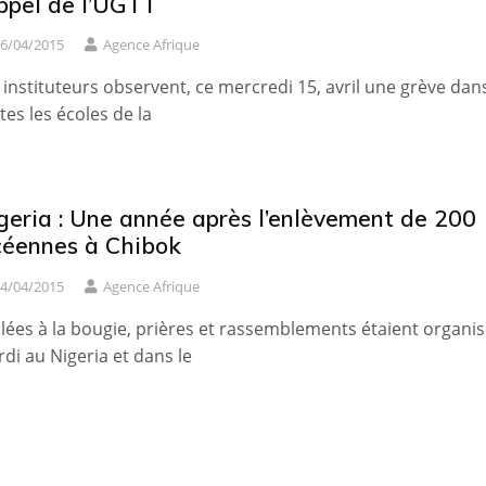
appel de l’UGTT
6/04/2015
Agence Afrique
 instituteurs observent, ce mercredi 15, avril une grève dan
tes les écoles de la
geria : Une année après l’enlèvement de 200
céennes à Chibok
4/04/2015
Agence Afrique
llées à la bougie, prières et rassemblements étaient organi
di au Nigeria et dans le