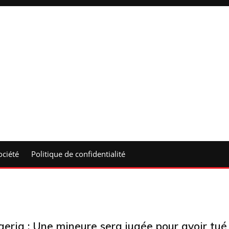
ociété
Politique de confidentialité
geria : Une mineure sera jugée pour avoir tué