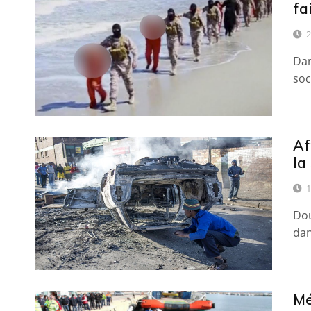
fa
2
Dan
soc
Af
la
1
Dou
dan
Mé