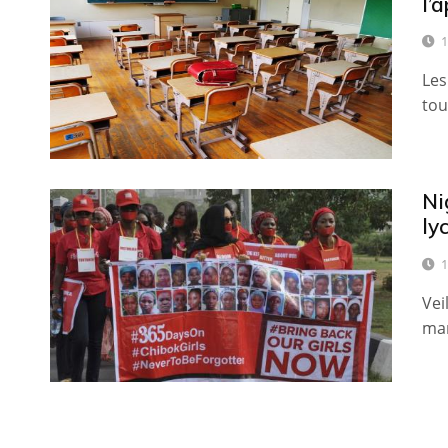
l’
1
Les
tou
Ni
ly
1
Vei
mar