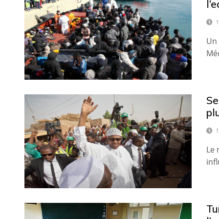
l’
1
Un 
Méd
Se
pl
1
Le 
inf
Tu