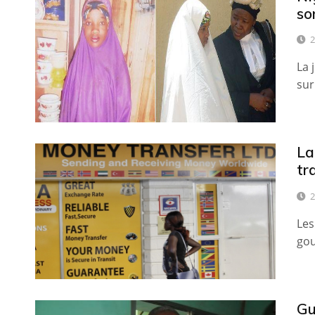
so
2
La 
sur
La
tr
2
Les
gou
Gu