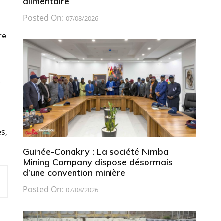
alimentaire
Posted On:
07/08/2026
re
.
s,
Guinée-Conakry : La société Nimba
Mining Company dispose désormais
d’une convention minière
Posted On:
07/08/2026