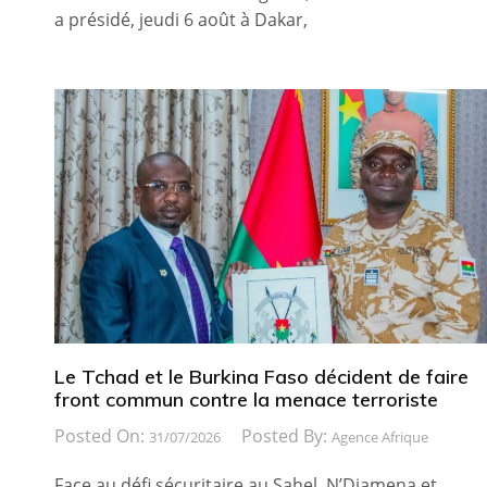
a présidé, jeudi 6 août à Dakar,
Le Tchad et le Burkina Faso décident de faire
front commun contre la menace terroriste
Posted On:
Posted By:
31/07/2026
Agence Afrique
Face au défi sécuritaire au Sahel, N’Djamena et