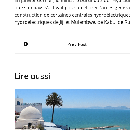
En janvier dernier, le ministre burundais de l’Hydraul
que son pays s’activait pour améliorer l’accès général
construction de certaines centrales hydroélectriques é
hydroélectriques de Jiji et Mulembwe, de Kabu, de Ru
Navigation
Prev Post
de
l’article
Lire aussi