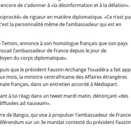
u encore de s’adonner à «la désinformation et à la délation».
éciprocité» de rigueur en matière diplomatique. «Ce n’est pa
 c’est la personnalité même de l’ambassadeur qui est en
aïpo-Temon, annonce à son homologue français que son pays
issait l’ambassadeur de France depuis le jour de
e doyen du corps diplomatique».
epuis que le président Faustin-Archange Touadéra a fait app
ux mois, la ministre centrafricaine des Affaires étrangères
omate français, dans un entretien accordé à Mediapart.
ant à lui réagi dans un tweet mardi matin, dénonçant «des
diffusées ad nauseam».
vre de Bangui, qui vise à propulser l’ambassadeur de France
n référendum sur un 3e mandat contesté du président Faustin