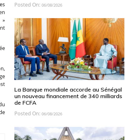
es
Posted On:
06/08/2026
 en
 »
nt
gée
n,
age
est
La Banque mondiale accorde au Sénégal
un nouveau financement de 340 milliards
de FCFA
du
de
Posted On:
06/08/2026