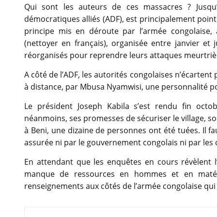
Qui sont les auteurs de ces massacres ? Jusqu
démocratiques alliés (ADF), est principalement pointé
principe mis en déroute par l’armée congolaise,
(nettoyer en français), organisée entre janvier e
réorganisés pour reprendre leurs attaques meurtrières
A côté de l’ADF, les autorités congolaises n’écartent pa
à distance, par Mbusa Nyamwisi, une personnalité pol
Le président Joseph Kabila s’est rendu fin octob
néanmoins, ses promesses de sécuriser le village, s
à Beni, une dizaine de personnes ont été tuées. Il fa
assurée ni par le gouvernement congolais ni par le
En attendant que les enquêtes en cours révèlent l
manque de ressources en hommes et en matéri
renseignements aux côtés de l’armée congolaise qui s’
Navigation