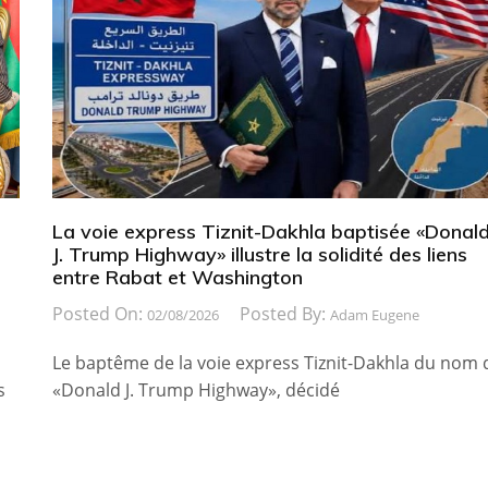
La voie express Tiznit-Dakhla baptisée «Donal
J. Trump Highway» illustre la solidité des liens
entre Rabat et Washington
Posted On:
Posted By:
02/08/2026
Adam Eugene
Le baptême de la voie express Tiznit-Dakhla du nom 
s
«Donald J. Trump Highway», décidé