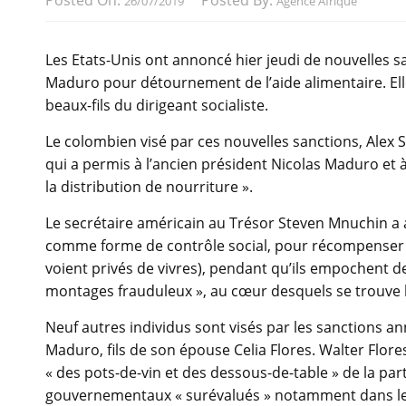
Posted On:
Posted By:
26/07/2019
Agence Afrique
Les Etats-Unis ont annoncé hier jeudi de nouvelles s
Maduro pour détournement de l’aide alimentaire. Ell
beaux-fils du dirigeant socialiste.
Le colombien visé par ces nouvelles sanctions, Alex 
qui a permis à l’ancien président Nicolas Maduro et 
la distribution de nourriture ».
Le secrétaire américain au Trésor Steven Mnuchin a a
comme forme de contrôle social, pour récompenser le
voient privés de vivres), pendant qu’ils empochent de
montages frauduleux », au cœur desquels se trouve
Neuf autres individus sont visés par les sanctions ann
Maduro, fils de son épouse Celia Flores. Walter Flore
« des pots-de-vin et des dessous-de-table » de la pa
gouvernementaux « surévalués » notamment dans le