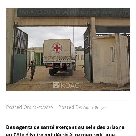
Posted On:
Posted By:
22/07/2020
Adam Eugene
Des agents de santé exerçant au sein des prisons
en Côte d’Ivoire ont décrété, ce mercredi, une