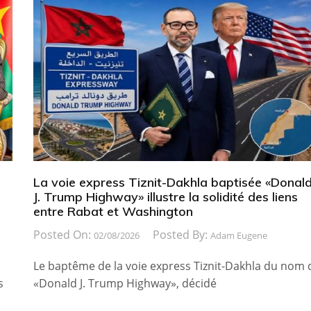
La voie express Tiznit-Dakhla baptisée «Donal
J. Trump Highway» illustre la solidité des liens
entre Rabat et Washington
Posted On:
Posted By:
02/08/2026
Adam Eugene
Le baptême de la voie express Tiznit-Dakhla du nom 
s
«Donald J. Trump Highway», décidé