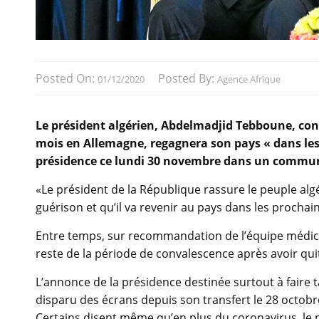
Posted On:
Posted By:
01/12/2020
Agence Afrique
Le président algérien, Abdelmadjid Tebboune, cont
mois en Allemagne, regagnera son pays « dans les 
présidence ce lundi 30 novembre dans un commu
«Le président de la République rassure le peuple algé
guérison et qu’il va revenir au pays dans les prochai
Entre temps, sur recommandation de l’équipe médica
reste de la période de convalescence après avoir quit
L’annonce de la présidence destinée surtout à faire ta
disparu des écrans depuis son transfert le 28 octob
Certains disent même qu’en plus du coronavirus, le p