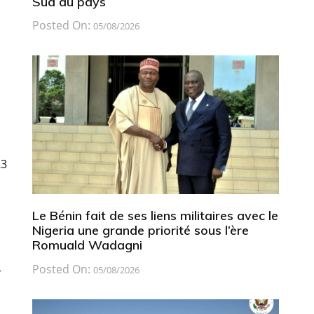
Sud du pays
Posted On:
05/08/2026
23
Le Bénin fait de ses liens militaires avec le
Nigeria une grande priorité sous l’ère
Romuald Wadagni
Posted On:
05/08/2026
r