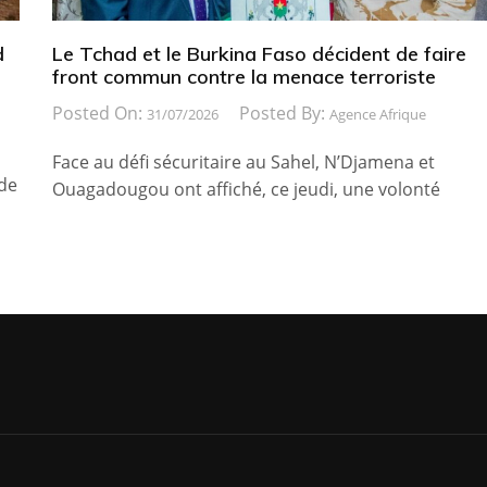
d
Le Tchad et le Burkina Faso décident de faire
front commun contre la menace terroriste
Posted On:
Posted By:
31/07/2026
Agence Afrique
Face au défi sécuritaire au Sahel, N’Djamena et
 de
Ouagadougou ont affiché, ce jeudi, une volonté