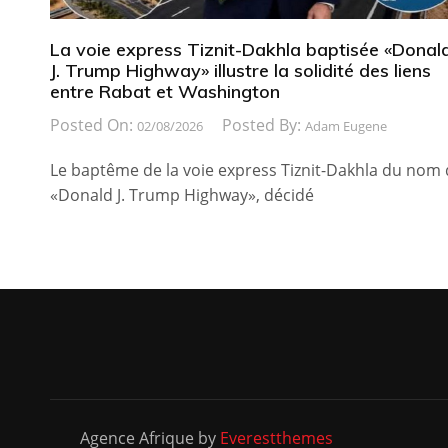
La voie express Tiznit-Dakhla baptisée «Donal
J. Trump Highway» illustre la solidité des liens
entre Rabat et Washington
Posted On:
Posted By:
02/08/2026
Adam Eugene
Le baptême de la voie express Tiznit-Dakhla du nom
«Donald J. Trump Highway», décidé
Agence Afrique by
Everestthemes