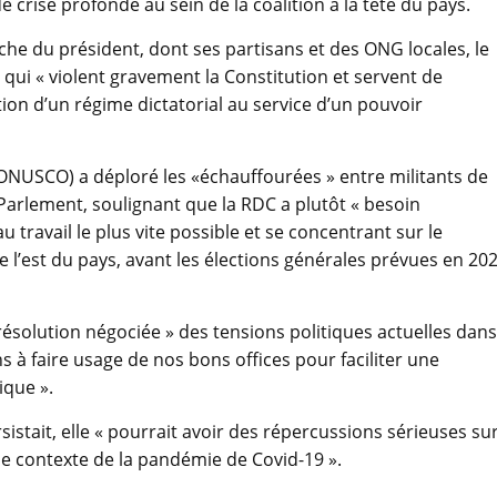
 crise profonde au sein de la coalition à la tête du pays.
e du président, dont ses partisans et des ONG locales, le
 qui « violent gravement la Constitution et servent de
ation d’un régime dictatorial au service d’un pouvoir
ONUSCO) a déploré les «échauffourées » entre militants de
 Parlement, soulignant que la RDC a plutôt « besoin
u travail le plus vite possible et se concentrant sur le
 l’est du pays, avant les élections générales prévues en 20
résolution négociée » des tensions politiques actuelles dans
 à faire usage de nos bons offices pour faciliter une
ique ».
sistait, elle « pourrait avoir des répercussions sérieuses su
le contexte de la pandémie de Covid-19 ».