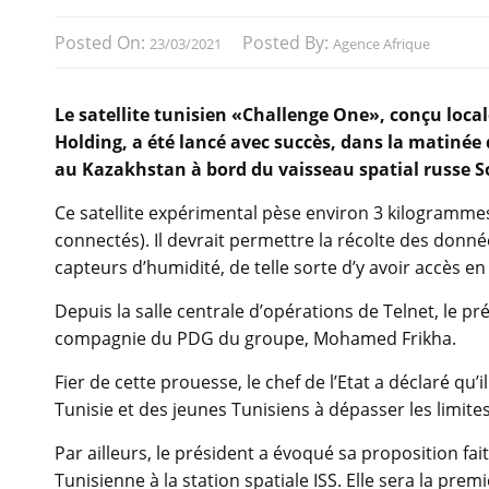
Posted On:
Posted By:
23/03/2021
Agence Afrique
Le satellite tunisien «Challenge One», conçu lo
Holding, a été lancé avec succès, dans la matiné
au Kazakhstan à bord du vaisseau spatial russe S
Ce satellite expérimental pèse environ 3 kilogrammes 
connectés). Il devrait permettre la récolte des do
capteurs d’humidité, de telle sorte d’y avoir accès en
Depuis la salle centrale d’opérations de Telnet, le pr
compagnie du PDG du groupe, Mohamed Frikha.
Fier de cette prouesse, le chef de l’Etat a déclaré qu’i
Tunisie et des jeunes Tunisiens à dépasser les limites
Par ailleurs, le président a évoqué sa proposition 
Tunisienne à la station spatiale ISS. Elle sera la prem