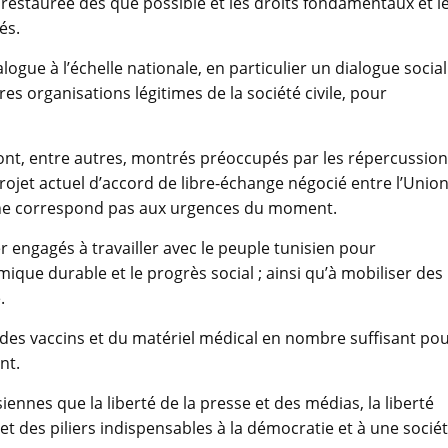
re restaurée dès que possible et les droits fondamentaux et l
és.
ogue à l’échelle nationale, en particulier un dialogue social
res organisations légitimes de la société civile, pour
ont, entre autres, montrés préoccupés par les répercussio
projet actuel d’accord de libre-échange négocié entre l’Unio
ci ne correspond pas aux urgences du moment.
r engagés à travailler avec le peuple tunisien pour
ue durable et le progrès social ; ainsi qu’à mobiliser des
.
er des vaccins et du matériel médical en nombre suffisant po
nt.
iennes que la liberté de la presse et des médias, la liberté
t des piliers indispensables à la démocratie et à une socié