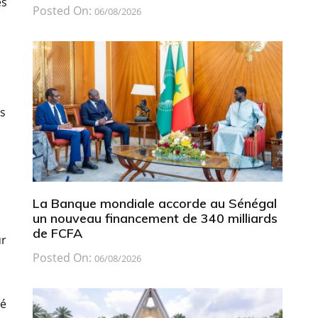
es
Posted On:
06/08/2026
ns
n
La Banque mondiale accorde au Sénégal
un nouveau financement de 340 milliards
de FCFA
ur
Posted On:
06/08/2026
té