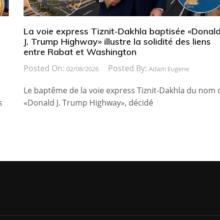
La voie express Tiznit-Dakhla baptisée «Donal
J. Trump Highway» illustre la solidité des liens
entre Rabat et Washington
Posted On:
Posted By:
02/08/2026
Adam Eugene
Le baptême de la voie express Tiznit-Dakhla du nom 
s
«Donald J. Trump Highway», décidé