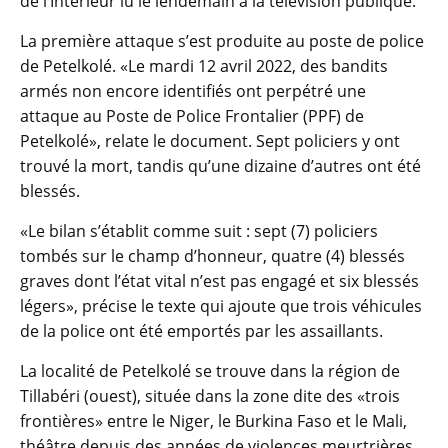
de l’Intérieur lu le lendemain à la télévision publique.
La première attaque s’est produite au poste de police
de Petelkolé. «Le mardi 12 avril 2022, des bandits
armés non encore identifiés ont perpétré une
attaque au Poste de Police Frontalier (PPF) de
Petelkolé», relate le document. Sept policiers y ont
trouvé la mort, tandis qu’une dizaine d’autres ont été
blessés.
«Le bilan s’établit comme suit : sept (7) policiers
tombés sur le champ d’honneur, quatre (4) blessés
graves dont l’état vital n’est pas engagé et six blessés
légers», précise le texte qui ajoute que trois véhicules
de la police ont été emportés par les assaillants.
La localité de Petelkolé se trouve dans la région de
Tillabéri (ouest), située dans la zone dite des «trois
frontières» entre le Niger, le Burkina Faso et le Mali,
théâtre depuis des années de violences meurtrières