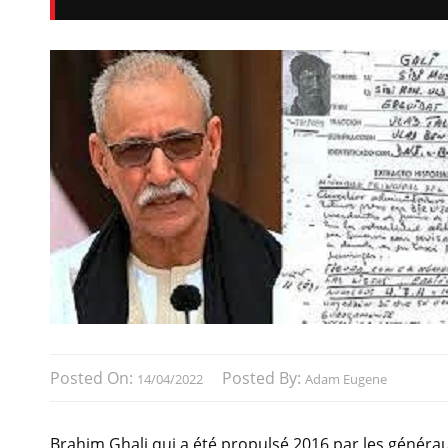
Posted On:
Posted By:
14/04/2022
Adam Eugene
Brahim Ghali qui a été propulsé 2016 par les généraux