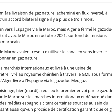
mière livraison de gaz naturel acheminé en flux inversé, à
n accord bilatéral signé il y a plus de trois mois.
n vers l’Espagne via le Maroc, mais Alger a fermé le gazodu
ntrat avec le Maroc en octobre 2021, sur fond de tensions
a marocain.
e Maroc avaient résolu d’utiliser le canal en sens inverse
onner en gaz naturel.
es marchés internationaux et livré à une usine de
d’être livré au royaume chérifien à travers le GME sous form
u’Alger livre à l’Espagne via le gazoduc Medgaz.
sinage, hier (mardi) a eu lieu le premier envoi par le gazod
 le Maroc sur les marchés internationaux et débarqué da
 des médias espagnols citant certaines sources au sein du
sant aussi qu’«un procédé de certification garantit que ce 