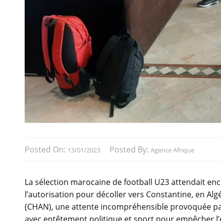
Posted On:
Posted By:
13/01/2023
Agence Afrique
La sélection marocaine de football U23 attendait enco
l’autorisation pour décoller vers Constantine, en Alg
(CHAN), une attente incompréhensible provoquée par l
avec entêtement politique et sport pour empêcher l