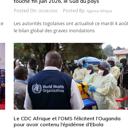
touché fin juin 2026, le Sud du pays
Posted On:
Posted By:
05/08/2026
Agence Afrique
ce
Les autorités togolaises ont actualisé ce mardi 4 août
le bilan global des graves inondations
Le CDC Afrique et l’OMS félicitent l’Ouganda
pour avoir contenu l’épidémie d’Ebola