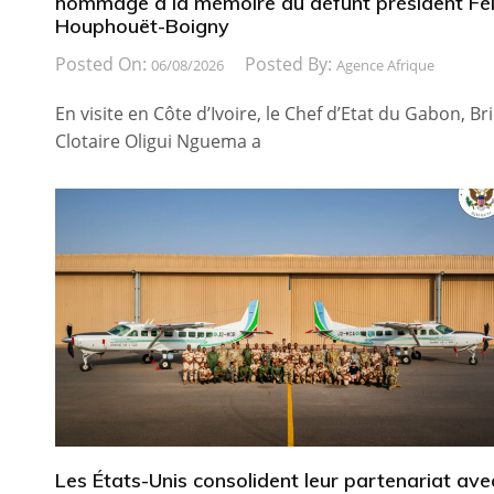
hommage à la mémoire du défunt président Fél
Houphouët-Boigny
Posted On:
Posted By:
06/08/2026
Agence Afrique
En visite en Côte d’Ivoire, le Chef d’Etat du Gabon, Br
Clotaire Oligui Nguema a
Les États-Unis consolident leur partenariat ave