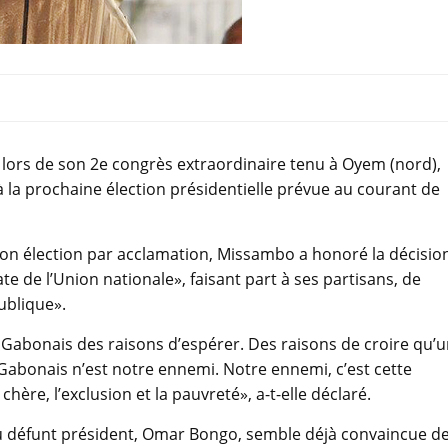
i lors de son 2e congrès extraordinaire tenu à Oyem (nord),
à la prochaine élection présidentielle prévue au courant de
on élection par acclamation, Missambo a honoré la décisio
ate de l’Union nationale», faisant part à ses partisans, de
ublique».
 Gabonais des raisons d’espérer. Des raisons de croire qu’
abonais n’est notre ennemi. Notre ennemi, c’est cette
ère, l’exclusion et la pauvreté», a-t-elle déclaré.
du défunt président, Omar Bongo, semble déjà convaincue d