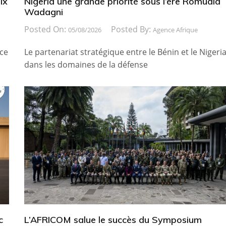
ix
Nigeria une grande priorité sous l’ère Romuald
Wadagni
Posted On:
Posted By:
05/08/2026
Agence Afrique
ice
Le partenariat stratégique entre le Bénin et le Nigeri
dans les domaines de la défense
c
L’AFRICOM salue le succès du Symposium