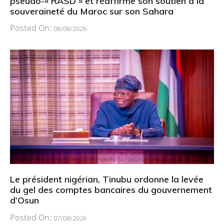
pseudo-« RASD » et réaffirme son soutien à la
souveraineté du Maroc sur son Sahara
Posted On:
08/08/2026
Le président nigérian, Tinubu ordonne la levée
du gel des comptes bancaires du gouvernement
d’Osun
Posted On:
07/08/2026