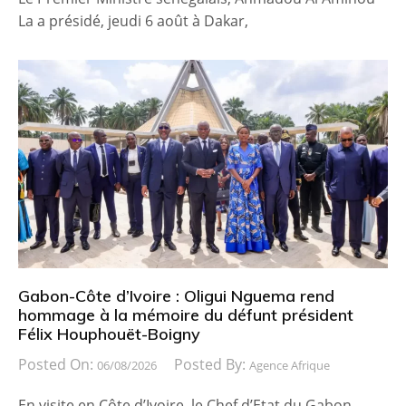
La a présidé, jeudi 6 août à Dakar,
Gabon-Côte d’Ivoire : Oligui Nguema rend
hommage à la mémoire du défunt président
Félix Houphouët-Boigny
Posted On:
Posted By:
06/08/2026
Agence Afrique
En visite en Côte d’Ivoire, le Chef d’Etat du Gabon,