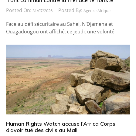
front commun contre la menace terroriste
Posted On:
Posted By:
31/07/2026
Agence Afrique
Face au défi sécuritaire au Sahel, N’Djamena et
Ouagadougou ont affiché, ce jeudi, une volonté
Human Rights Watch accuse l’Africa Corps
d’avoir tué des civils au Mali