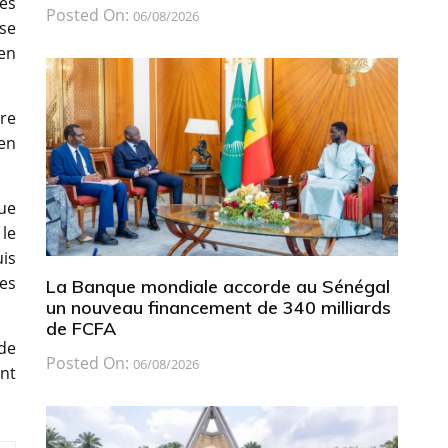
es
Posted On:
06/08/2026
 se
 en
dre
en
que
le
is
des
La Banque mondiale accorde au Sénégal
un nouveau financement de 340 milliards
de FCFA
de
Posted On:
06/08/2026
ent