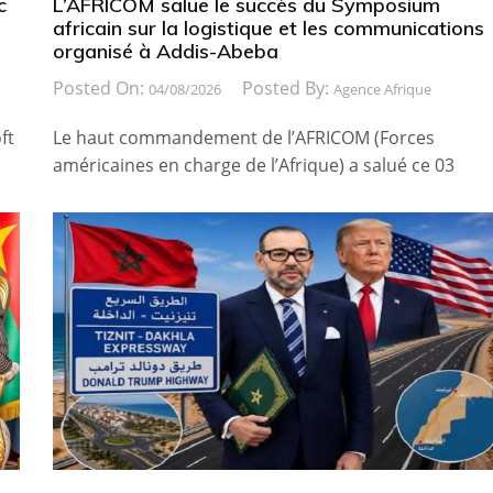
c
L’AFRICOM salue le succès du Symposium
africain sur la logistique et les communications
organisé à Addis-Abeba
Posted On:
Posted By:
04/08/2026
Agence Afrique
ft
Le haut commandement de l’AFRICOM (Forces
américaines en charge de l’Afrique) a salué ce 03