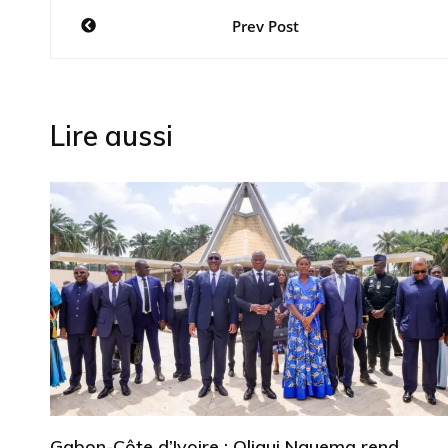
Navigation
Prev Post
de
l’article
Lire aussi
Gabon-Côte d’Ivoire : Oligui Nguema rend