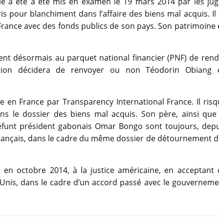
le a été a été mis en examen le 19 mars 2014 par les jug
s pour blanchiment dans l’affaire des biens mal acquis. Il
n France avec des fonds publics de son pays. Son patrimoine
ient désormais au parquet national financier (PNF) de ren
ruction décidera de renvoyer ou non Téodorin Obiang 
e en France par Transparency International France. Il ris
ns le dossier des biens mal acquis. Son père, ainsi que 
défunt président gabonais Omar Bongo sont toujours, depu
 français, dans le cadre du même dossier de détournement 
, en octobre 2014, à la justice américaine, en acceptant 
s-Unis, dans le cadre d’un accord passé avec le gouvernem