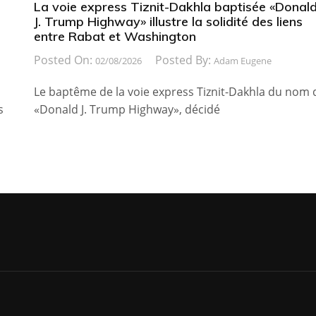
La voie express Tiznit-Dakhla baptisée «Donal
J. Trump Highway» illustre la solidité des liens
entre Rabat et Washington
Posted On:
Posted By:
02/08/2026
Adam Eugene
Le baptême de la voie express Tiznit-Dakhla du nom 
s
«Donald J. Trump Highway», décidé