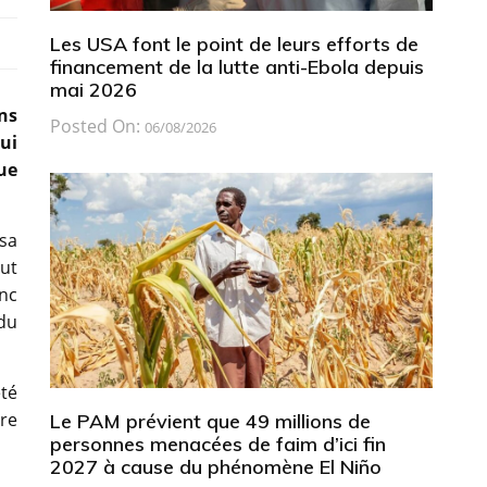
Les USA font le point de leurs efforts de
financement de la lutte anti-Ebola depuis
mai 2026
ns
Posted On:
06/08/2026
ui
ue
 sa
eut
onc
ndu
été
re
Le PAM prévient que 49 millions de
personnes menacées de faim d’ici fin
2027 à cause du phénomène El Niño