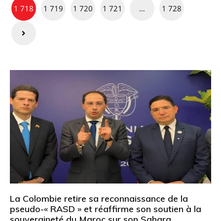
1 718
1 719
1 720
1 721
…
1 728
publications
La Colombie retire sa reconnaissance de la
pseudo-« RASD » et réaffirme son soutien à la
souveraineté du Maroc sur son Sahara