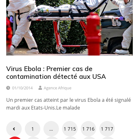
Virus Ebola : Premier cas de
contamination détecté aux USA
01/10/2014
Agence Afrique
Un premier cas atteint par le virus Ebola a été signalé
mardi aux Etats-Unis.Le malade
Pagination
1
…
1 715
1 716
1 717
des