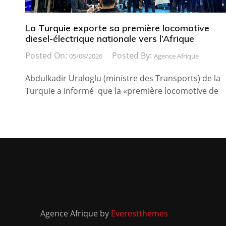
La Turquie exporte sa première locomotive
diesel-électrique nationale vers l’Afrique
Posted On:
Posted By:
05/08/2026
Agence Afrique
Abdulkadir Uraloglu (ministre des Transports) de la
Turquie a informé que la «première locomotive de
Agence Afrique by
Everestthemes