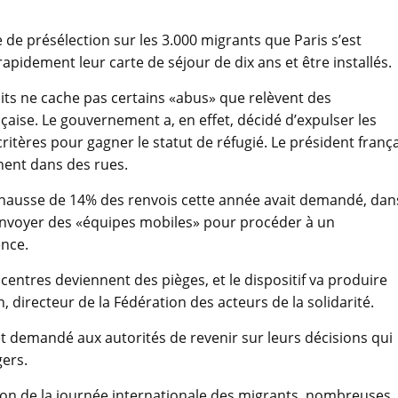
 de présélection sur les 3.000 migrants que Paris s’est
rapidement leur carte de séjour de dix ans et être installés.
uits ne cache pas certains «abus» que relèvent des
çaise. Le gouvernement a, en effet, décidé d’expulser les
tères pour gagner le statut de réfugié. Le président frança
înent dans des rues.
’une hausse de 14% des renvois cette année avait demandé, dan
’envoyer des «équipes mobiles» pour procéder à un
nce.
centres deviennent des pièges, et le dispositif va produire
, directeur de la Fédération des acteurs de la solidarité.
 et demandé aux autorités de revenir sur leurs décisions qui
ers.
tion de la journée internationale des migrants, nombreuses