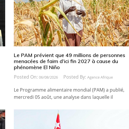
Le PAM prévient que 49 millions de personnes
menacées de faim d’ici fin 2027 à cause du
phénomène El Niño
Posted On:
Posted By:
06/08/2026
Agence Afrique
Le Programme alimentaire mondial (PAM) a publié,
mercredi 05 août, une analyse dans laquelle il