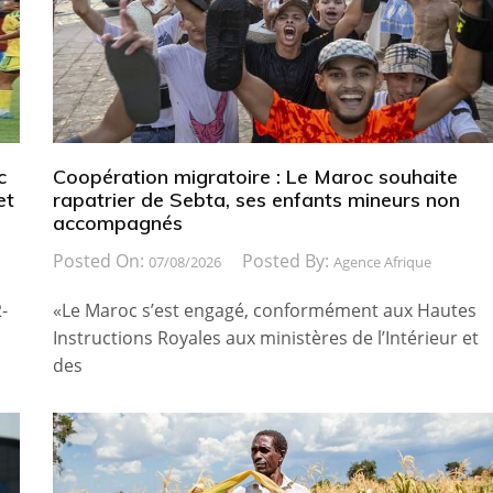
c
Coopération migratoire : Le Maroc souhaite
et
rapatrier de Sebta, ses enfants mineurs non
accompagnés
Posted On:
Posted By:
07/08/2026
Agence Afrique
-
«Le Maroc s’est engagé, conformément aux Hautes
Instructions Royales aux ministères de l’Intérieur et
des