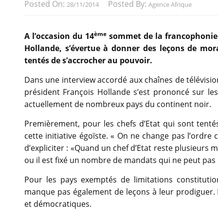
Posted On:
Posted By:
28/11/2014
Agence Afrique
ème
A l’occasion du 14
sommet de la francophonie à
Hollande, s’évertue à donner des leçons de mora
tentés de s’accrocher au pouvoir.
Dans une interview accordé aux chaînes de télévisio
président François Hollande s’est prononcé sur les
actuellement de nombreux pays du continent noir.
Premièrement, pour les chefs d’Etat qui sont tentés
cette initiative égoïste. « On ne change pas l’ordre c
d’expliciter : «Quand un chef d’Etat reste plusieurs m
ou il est fixé un nombre de mandats qui ne peut pas 
Pour les pays exemptés de limitations constitutio
manque pas également de leçons à leur prodiguer. Il l
et démocratiques.