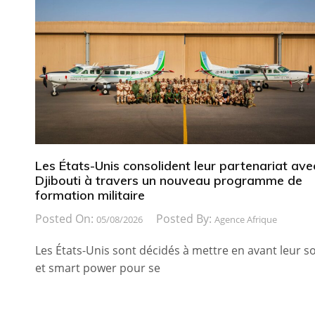
Les États-Unis consolident leur partenariat ave
Djibouti à travers un nouveau programme de
formation militaire
Posted On:
Posted By:
05/08/2026
Agence Afrique
Les États-Unis sont décidés à mettre en avant leur so
et smart power pour se