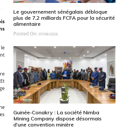
Le gouvernement sénégalais débloque
plus de 7,2 milliards FCFA pour la sécurité
is
alimentaire
ns
Posted On:
07/08/2026
 le
nt
tre
 Et
âge
ne
Guinée-Conakry : La société Nimba
les
Mining Company dispose désormais
d’une convention minière