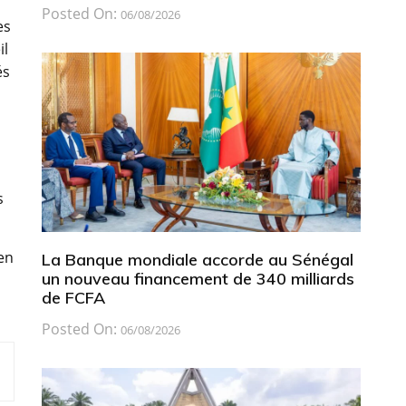
Posted On:
06/08/2026
es
il
és
,
s
 en
La Banque mondiale accorde au Sénégal
un nouveau financement de 340 milliards
de FCFA
Posted On:
06/08/2026