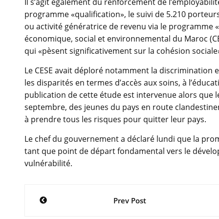
Il s’agit également du renforcement de l’employabili
programme «qualification», le suivi de 5.210 porteurs
ou activité génératrice de revenu via le programme 
économique, social et environnemental du Maroc (CESE
qui «pèsent significativement sur la cohésion social
Le CESE avait déploré notamment la discrimination et
les disparités en termes d’accès aux soins, à l’éducati
publication de cette étude est intervenue alors que
septembre, des jeunes du pays en route clandestine
à prendre tous les risques pour quitter leur pays.
Le chef du gouvernement a déclaré lundi que la promot
tant que point de départ fondamental vers le dévelop
vulnérabilité.
Navigation
Prev Post
de