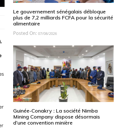
Le gouvernement sénégalais débloque
plus de 7,2 milliards FCFA pour la sécurité
alimentaire
Posted On:
07/08/2026
,
e
es
er
Guinée-Conakry : La société Nimba
Mining Company dispose désormais
d’une convention minière
er