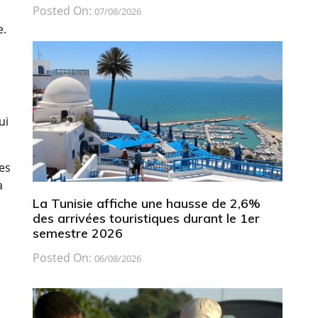
Posted On:
07/08/2026
e.
ui
es
a
La Tunisie affiche une hausse de 2,6%
des arrivées touristiques durant le 1er
semestre 2026
Posted On:
06/08/2026