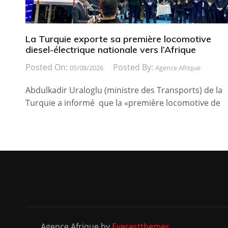
La Turquie exporte sa première locomotive
diesel-électrique nationale vers l’Afrique
Posted On:
Posted By:
05/08/2026
Agence Afrique
Abdulkadir Uraloglu (ministre des Transports) de la
Turquie a informé que la «première locomotive de
Agence Afrique by
Everestthemes