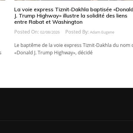
La voie express Tiznit-Dakhla baptisée «Donal
J. Trump Highway» illustre la solidité des liens
entre Rabat et Washington
Posted On:
Posted By:
02/08/2026
Adam Eugene
Le baptême de la voie express Tiznit-Dakhla du nom 
s
«Donald J. Trump Highway», décidé