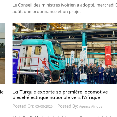
Le Conseil des ministres ivoirien a adopté, mercredi 
août, une ordonnance et un projet
de
La Turquie exporte sa première locomotive
diesel-électrique nationale vers l’Afrique
Posted On:
Posted By:
05/08/2026
Agence Afrique