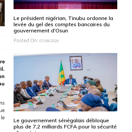
Le président nigérian, Tinubu ordonne la
levée du gel des comptes bancaires du
gouvernement d’Osun
Posted On:
07/08/2026
re
l.
on
au
ons
ue
 le
Le gouvernement sénégalais débloque
plus de 7,2 milliards FCFA pour la sécurité