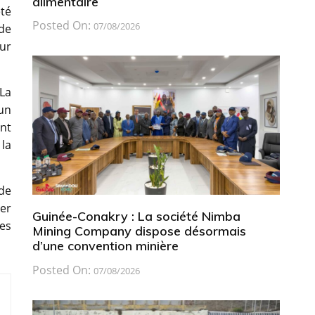
alimentaire
été
Posted On:
07/08/2026
de
our
 La
un
ent
 la
de
ser
Guinée-Conakry : La société Nimba
ces
Mining Company dispose désormais
d’une convention minière
Posted On:
07/08/2026