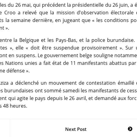
s du 26 mai, qui précédent la présidentielle du 26 juin, a 
e Croo a relevé que la mission d’observation électorale 
ts la semaine dernière, en jugeant que « les conditions p
nt ».
tre la Belgique et les Pays-Bas, et la police burundaise.
tes », elle « doit être suspendue provisoirement ». Sur 
ns sont en suspens. Le gouvernement belge souligne notamm
 Nations unies a fait état de 11 manifestants abattus par
ime défense ».
unziza a déclenché un mouvement de contestation émaillé 
ités burundaises ont sommé samedi les manifestants de ces
t qui agite le pays depuis le 26 avril, et demandé aux for
s 48 heures.
Next Post