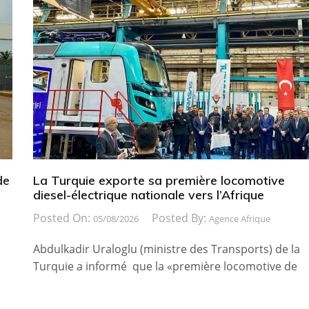
de
La Turquie exporte sa première locomotive
diesel-électrique nationale vers l’Afrique
Posted On:
Posted By:
05/08/2026
Agence Afrique
Abdulkadir Uraloglu (ministre des Transports) de la
Turquie a informé que la «première locomotive de