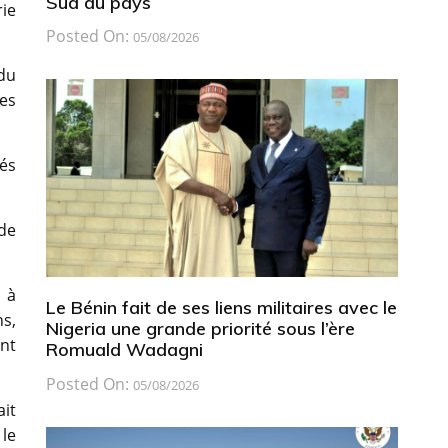
Sud du pays
rie
Posted On:
05/08/2026
du
nes
és
de
 à
Le Bénin fait de ses liens militaires avec le
s,
Nigeria une grande priorité sous l’ère
ont
Romuald Wadagni
Posted On:
05/08/2026
ait
le