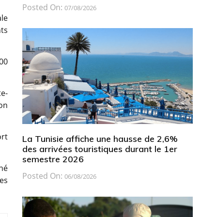
Posted On:
07/08/2026
ale
ts
00
te-
lon
ort
La Tunisie affiche une hausse de 2,6%
des arrivées touristiques durant le 1er
semestre 2026
né
Posted On:
06/08/2026
res