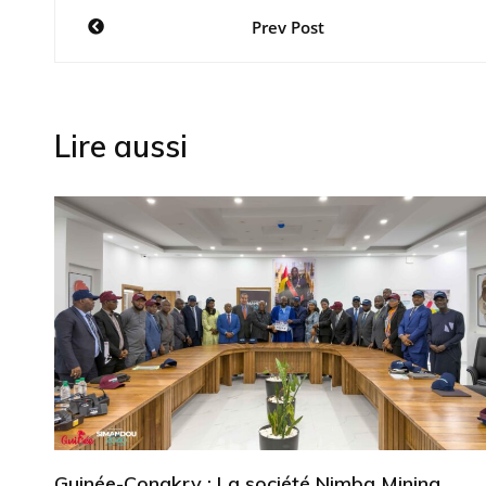
Navigation
Prev Post
de
l’article
Lire aussi
Guinée-Conakry : La société Nimba Mining