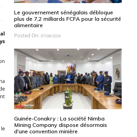
Le gouvernement sénégalais débloque
plus de 7,2 milliards FCFA pour la sécurité
alimentaire
al
Posted On:
07/08/2026
ys
ion
na
de
ont
Guinée-Conakry : La société Nimba
Mining Company dispose désormais
le
d’une convention minière