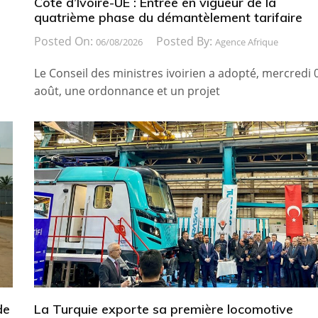
Côte d’Ivoire-UE : Entrée en vigueur de la
quatrième phase du démantèlement tarifaire
Posted On:
Posted By:
06/08/2026
Agence Afrique
Le Conseil des ministres ivoirien a adopté, mercredi 
août, une ordonnance et un projet
de
La Turquie exporte sa première locomotive