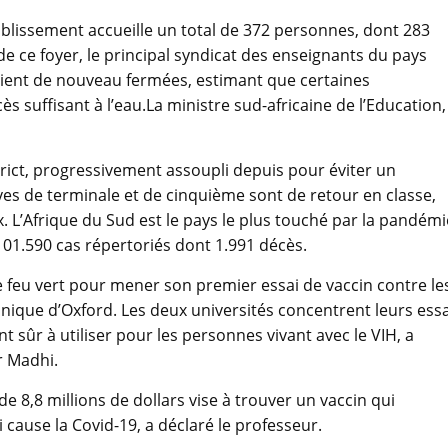
ablissement accueille un total de 372 personnes, dont 283
de ce foyer, le principal syndicat des enseignants du pays
oient de nouveau fermées, estimant que certaines
 suffisant à l’eau.La ministre sud-africaine de l’Education,
rict, progressivement assoupli depuis pour éviter un
èves de terminale et de cinquième sont de retour en classe,
. L’Afrique du Sud est le pays le plus touché par la pandémi
101.590 cas répertoriés dont 1.991 décès.
e feu vert pour mener son premier essai de vaccin contre le
nnique d’Oxford. Les deux universités concentrent leurs ess
 sûr à utiliser pour les personnes vivant avec le VIH, a
r Madhi.
e 8,8 millions de dollars vise à trouver un vaccin qui
i cause la Covid-19, a déclaré le professeur.