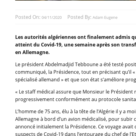
Posted On:
Posted By:
04/11/2020
Adam Eugene
Les autorités algériennes ont finalement admis qu
atteint du Covid-19, une semaine après son transfe
en Allemagne.
Le président Abdelmadjid Tebboune a été testé posit
communiqué, la Présidence, tout en précisant qu’il «
spécialisé allemand » et que son état s’améliore pro
« Le staff médical assure que Monsieur le Président 
progressivement conformément au protocole sanitai
L’homme de 75 ans, élu à la tête de l’Algérie il y a m
Allemagne à bord d’un avion médicalisé, pour subir 
annoncé initialement la Présidence. Ce voyage avait c
suspects de Covid-19 dans l’entourage du chef de l’Et