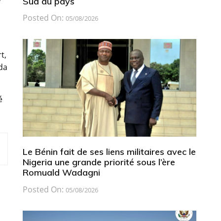
Sud du pays
Posted On:
05/08/2026
t,
nda
é
Le Bénin fait de ses liens militaires avec le
Nigeria une grande priorité sous l’ère
Romuald Wadagni
Posted On:
05/08/2026