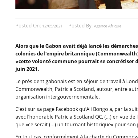
Posted On:
Posted By:
12/05/2021
Agence Afrique
Alors que le Gabon avait déjà lancé les démarche
colonies de l’empire britannique (Commonwealth),
«cette volonté commune pourrait se concrétiser
juin 2021.
Le président gabonais est en séjour de travail à Londr
Commonwealth, Patricia Scotland, autour, entre autr
organisation intergouvernementale.
C’est sur sa page Facebook qu’Ali Bongo a, par la sui
avec l’honorable Patricia Scotland QC, (…) en vue de
que «ce serait (…) un tournant historique» pour son 
En tout cas, conformément à la charte du Commonweal