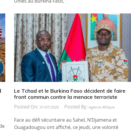
Unies au Burkina Faso,
d
Le Tchad et le Burkina Faso décident de faire
front commun contre la menace terroriste
Posted On:
Posted By:
31/07/2026
Agence Afrique
Face au défi sécuritaire au Sahel, N’Djamena et
 de
Ouagadougou ont affiché, ce jeudi, une volonté