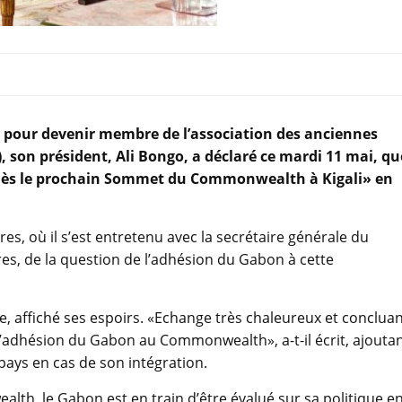
s pour devenir membre de l’association des anciennes
 son président, Ali Bongo, a déclaré ce mardi 11 mai, qu
 dès le prochain Sommet du Commonwealth à Kigali» en
es, où il s’est entretenu avec la secrétaire générale du
es, de la question de l’adhésion du Gabon à cette
te, affiché ses espoirs. «Echange très chaleureux et conclua
 l’adhésion du Gabon au Commonwealth», a-t-il écrit, ajouta
pays en cas de son intégration.
th, le Gabon est en train d’être évalué sur sa politique e