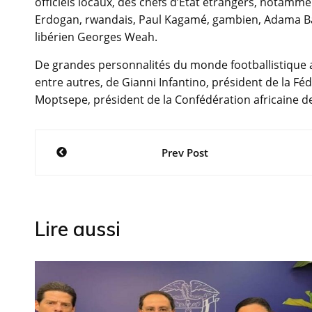
officiels locaux, des chefs d’Etat étrangers, notamm
Erdogan, rwandais, Paul Kagamé, gambien, Adama Ba
libérien Georges Weah.
De grandes personnalités du monde footballistique af
entre autres, de Gianni Infantino, président de la Féd
Moptsepe, président de la Confédération africaine de 
Navigation
Prev Post
de
l’article
Lire aussi