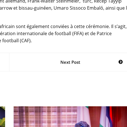
ent allemand, Frank-Walter Steinmeier, turc, Recep Tayyip
rrow et bissau-guinéen, Umaro Sissoco Embaló, ainsi que 
ricain sont également conviées à cette cérémonie. Il s’agit,
ération internationale de football (FIFA) et de Patrice
football (CAF).
Next Post