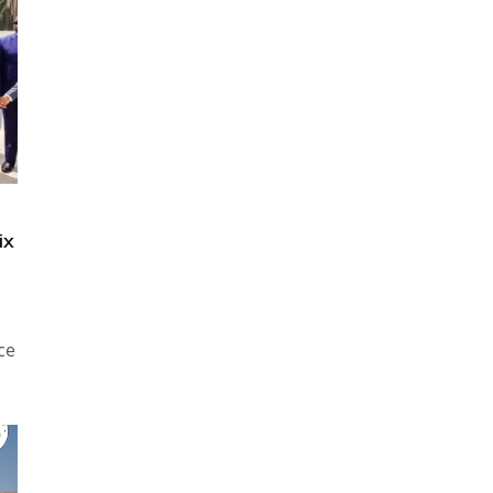
ix
ce