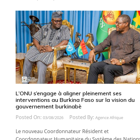
L’ONU s’engage à aligner pleinement ses
interventions au Burkina Faso sur la vision du
gouvernement burkinabè
Posted On:
Posted By:
03/08/2026
Agence Afrique
Le nouveau Coordonnateur Résident et
Coordonnateur Humanitaire du Système des Nation