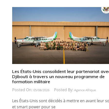
Les États-Unis consolident leur partenariat ave
Djibouti à travers un nouveau programme de
formation militaire
Posted On:
Posted By:
05/08/2026
Agence Afrique
Les États-Unis sont décidés à mettre en avant leur so
et smart power pour se