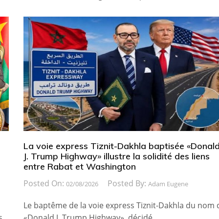
La voie express Tiznit-Dakhla baptisée «Donal
J. Trump Highway» illustre la solidité des liens
entre Rabat et Washington
Posted On:
Posted By:
02/08/2026
Adam Eugene
Le baptême de la voie express Tiznit-Dakhla du nom 
s
«Donald J. Trump Highway», décidé