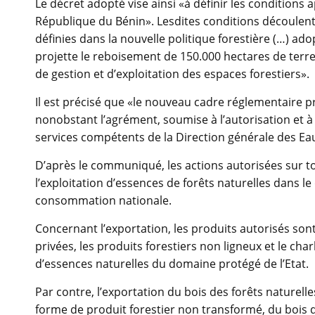
Le décret adopté vise ainsi «à définir les conditions 
République du Bénin». Lesdites conditions découlent
définies dans la nouvelle politique forestière (…) ado
projette le reboisement de 150.000 hectares de terres
de gestion et d’exploitation des espaces forestiers».
Il est précisé que «le nouveau cadre réglementaire pr
nonobstant l’agrément, soumise à l’autorisation et à l
services compétents de la Direction générale des Eau
D’après le communiqué, les actions autorisées sur tou
l’exploitation d’essences de forêts naturelles dans l
consommation nationale.
Concernant l’exportation, les produits autorisés son
privées, les produits forestiers non ligneux et le cha
d’essences naturelles du domaine protégé de l’Etat.
Par contre, l’exportation du bois des forêts naturell
forme de produit forestier non transformé, du bois d