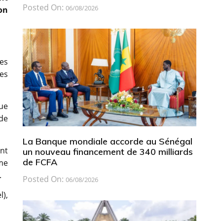
Posted On:
06/08/2026
on
ues
es
que
de
La Banque mondiale accorde au Sénégal
nt
un nouveau financement de 340 milliards
de FCFA
me
.
Posted On:
06/08/2026
l),