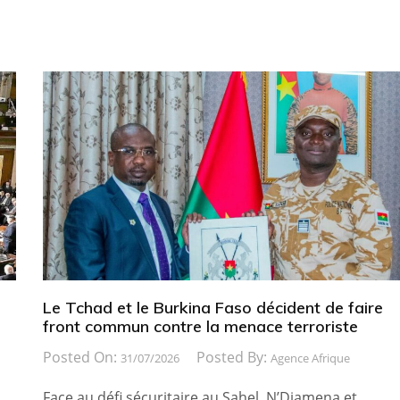
Le Tchad et le Burkina Faso décident de faire
front commun contre la menace terroriste
Posted On:
Posted By:
31/07/2026
Agence Afrique
Face au défi sécuritaire au Sahel, N’Djamena et