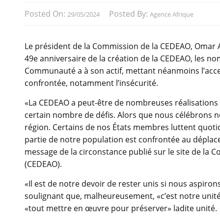
Posted On:
Posted By:
29/05/2024
Agence Afrique
Le président de la Commission de la CEDEAO, Omar Ali
49e anniversaire de la création de la CEDEAO, les nom
Communauté a à son actif, mettant néanmoins l’accen
confrontée, notamment l’insécurité.
«La CEDEAO a peut-être de nombreuses réalisations à
certain nombre de défis. Alors que nous célébrons n
région. Certains de nos États membres luttent quot
partie de notre population est confrontée au déplacem
message de la circonstance publié sur le site de la
(CEDEAO).
«Il est de notre devoir de rester unis si nous aspirons à
soulignant que, malheureusement, «c’est notre unité
«tout mettre en œuvre pour préserver» ladite unité.