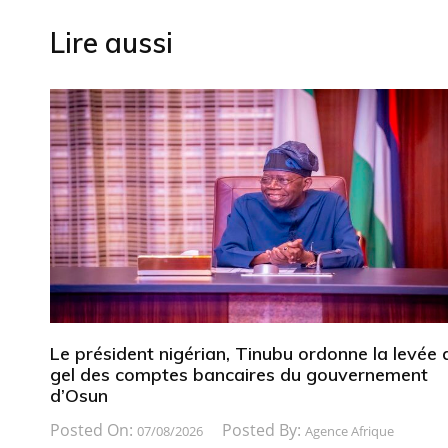
l’article
Lire aussi
Le président nigérian, Tinubu ordonne la levée 
gel des comptes bancaires du gouvernement
d’Osun
Posted On:
Posted By:
07/08/2026
Agence Afrique