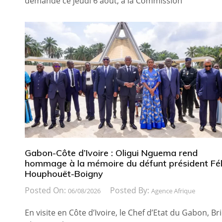
demandé ce jeudi 6 août, à la Commission
Gabon-Côte d’Ivoire : Oligui Nguema rend
hommage à la mémoire du défunt président Fél
Houphouët-Boigny
Posted On:
Posted By:
06/08/2026
Agence Afrique
En visite en Côte d’Ivoire, le Chef d’Etat du Gabon, Br