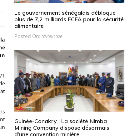
Le gouvernement sénégalais débloque
plus de 7,2 milliards FCFA pour la sécurité
alimentaire
Posted On:
07/08/2026
la
ne
un
71
 de
tat
ans
ent
Guinée-Conakry : La société Nimba
un
Mining Company dispose désormais
d’une convention minière