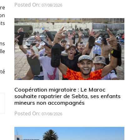
Posted On:
07/08/2026
tre
ion
nts
ns
lle
té
Coopération migratoire : Le Maroc
souhaite rapatrier de Sebta, ses enfants
mineurs non accompagnés
Posted On:
07/08/2026