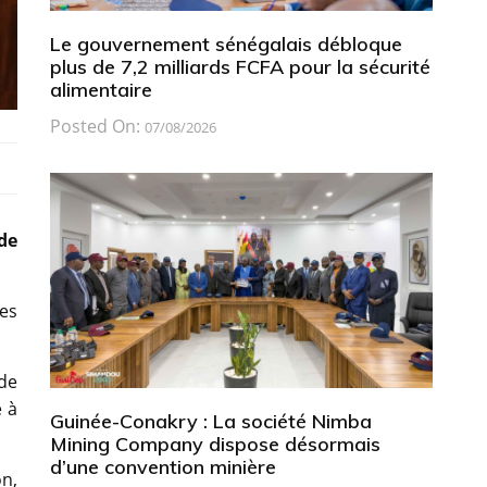
Le gouvernement sénégalais débloque
plus de 7,2 milliards FCFA pour la sécurité
alimentaire
Posted On:
07/08/2026
de
es
 de
e à
Guinée-Conakry : La société Nimba
Mining Company dispose désormais
d’une convention minière
on,