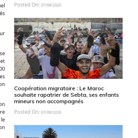
Posted On:
07/08/2026
uel
és
our
se
et
000
des
ion
Coopération migratoire : Le Maroc
souhaite rapatrier de Sebta, ses enfants
mineurs non accompagnés
son
Posted On:
ère
07/08/2026
le
on