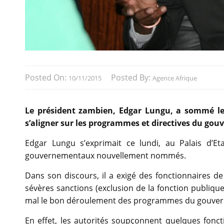
Posted On:
Posted By:
10/11/2015
Agence Afrique
Le président zambien, Edgar Lungu, a sommé les
s’aligner sur les programmes et directives du gou
Edgar Lungu s’exprimait ce lundi, au Palais d’Eta
gouvernementaux nouvellement nommés.
Dans son discours, il a exigé des fonctionnaires d
sévères sanctions (exclusion de la fonction publiq
mal le bon déroulement des programmes du gouve
En effet, les autorités soupçonnent quelques foncti